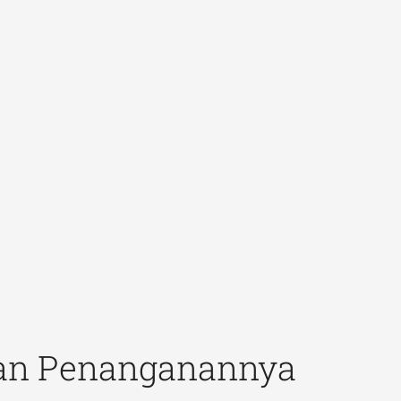
 dan Penanganannya