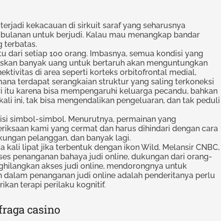
 terjadi kekacauan di sirkuit saraf yang seharusnya
 bulanan untuk berjudi. Kalau mau menangkap bandar
 terbatas.
 dari setiap 100 orang. Imbasnya, semua kondisi yang
biskan banyak uang untuk bertaruh akan menguntungkan
ivitas di area seperti korteks orbitofrontal medial,
i mana terdapat serangkaian struktur yang saling terkoneksi
i itu karena bisa mempengaruhi keluarga pecandu, bahkan
li ini, tak bisa mengendalikan pengeluaran, dan tak peduli
risi simbol-simbol. Menurutnya, permainan yang
eriksaan kami yang cermat dan harus dihindari dengan cara
kungan pelanggan, dan banyak lagi.
ali lipat jika terbentuk dengan ikon Wild. Melansir CNBC,
oses penanganan bahaya judi online, dukungan dari orang-
nghilangkan akses judi online, mendorongnya untuk
 dalam penanganan judi online adalah penderitanya perlu
an terapi perilaku kognitif.
fraga casino