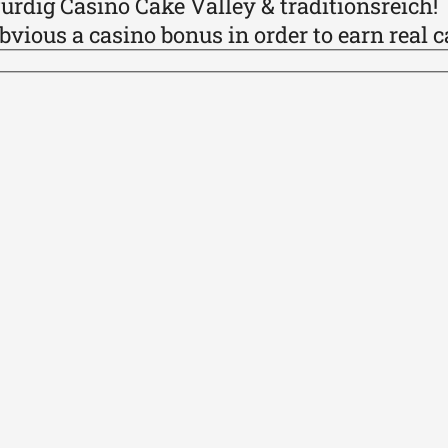
rdig Casino Cake Valley & traditionsreich!
obvious a casino bonus in order to earn real 