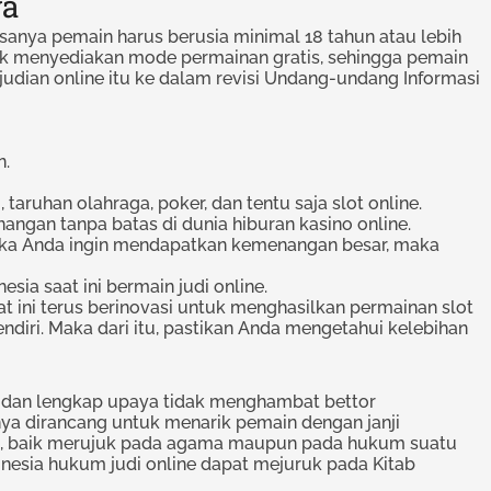
ya
sanya pemain harus berusia minimal 18 tahun atau lebih
idak menyediakan mode permainan gratis, sehingga pemain
dian online itu ke dalam revisi Undang-undang Informasi
n.
ruhan olahraga, poker, dan tentu saja slot online.
ngan tanpa batas di dunia hiburan kasino online.
jika Anda ingin mendapatkan kemenangan besar, maka
ia saat ini bermain judi online.
at ini terus berinovasi untuk menghasilkan permainan slot
endiri. Maka dari itu, pastikan Anda mengetahui kelebihan
n dan lengkap upaya tidak menghambat bettor
ya dirancang untuk menarik pemain dengan janji
ang, baik merujuk pada agama maupun pada hukum suatu
onesia hukum judi online dapat mejuruk pada Kitab