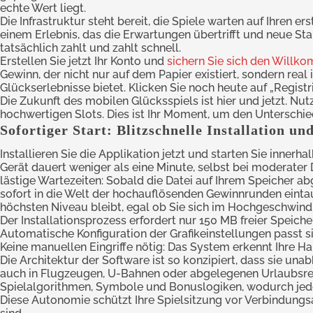
echte Wert liegt.
Die Infrastruktur steht bereit, die Spiele warten auf Ihren er
einem Erlebnis, das die Erwartungen übertrifft und neue Sta
tatsächlich zahlt und zahlt schnell.
Erstellen Sie jetzt Ihr Konto und
sichern Sie sich den Will
Gewinn, der nicht nur auf dem Papier existiert, sondern rea
Glückserlebnisse bietet. Klicken Sie noch heute auf „Registr
Die Zukunft des mobilen Glücksspiels ist hier und jetzt. Nut
hochwertigen Slots. Dies ist Ihr Moment, um den Unterschied
Sofortiger Start: Blitzschnelle Installation u
Installieren Sie die Applikation jetzt und starten Sie inn
Gerät dauert weniger als eine Minute, selbst bei moderater
lästige Wartezeiten: Sobald die Datei auf Ihrem Speicher abge
sofort in die Welt der hochauflösenden Gewinnrunden eintau
höchsten Niveau bleibt, egal ob Sie sich im Hochgeschwin
Der Installationsprozess erfordert nur 150 MB freier Speiche
Automatische Konfiguration der Grafikeinstellungen passt s
Keine manuellen Eingriffe nötig: Das System erkennt Ihre H
Die Architektur der Software ist so konzipiert, dass sie una
auch in Flugzeugen, U-Bahnen oder abgelegenen Urlaubsreg
Spielalgorithmen, Symbole und Bonuslogiken, wodurch jede 
Diese Autonomie schützt Ihre Spielsitzung vor Verbindungsab