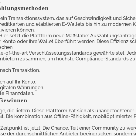
.
zahlungsmethoden
ch ein Transaktionssystem, das auf Geschwindigkeit und Siche
Kreditkarten und etablierten E-Wallets bis hin zu modernen 
ivieren können.
 Hier setzt die Plattform neue Maßstäbe: Auszahlungsanträge
 Konto oder Ihre Wallet überführt werden. Diese Effizienz sc
schen.
te-of-the-art Verschlüsselungsstandards gewährleistet. Jede
sanbietern zusammen, um höchste Compliance-Standards zu er
nach Transaktion.
n auf Ihr Konto.
gitalen Währungen.
le Finanzdaten.
 Gewinnen
ige, die liefern. Diese Plattform hat sich als unangefochtene
ßt. Die Kombination aus Offline-Fähigkeit, mobiloptimierte
Zeitpunkt ist jetzt. Die Chance, Teil einer Community zu we
Masse der durchschnittlichen Anbieter beeindrucken, sondern