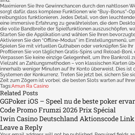
sind.
Maximieren Sie Ihre Gewinnchancen durch den nahtlosen Wec
sorgt dafür, dass komplexe Funktionen wie “Buy-Bonus”-O
reibungslos funktionieren. Jedes Detail, von den leuchtend
eine immersive Erfahrung zu gewährleisten, die dem Desktop
die volle Bandbreite der Spielfunktionen auszuschöpfen, 
Starten Sie die Applikation und wählen Sie Ihren bevorzugt
Aktivieren Sie den “Offline-Modus” im Einstellungsmenü, u
Spielen Sie mit virtuellen Guthaben oder verknüpfen Sie Ihr
Profitieren Sie von täglichen Gratis-Spins und Reload-Boni,
Verpassen Sie keine einzige Gelegenheit, um Ihre Bankroll zu
Vielzahl an Zahlungsmethoden – von klassischen Karten übe
innerhalb weniger Minuten auf Ihr Konto überweist. Dies ist
Systemen der Konkurrenz. Treten Sie jetzt bei, sichern Sie
Zeit zum Zögern ist vorbei; die besten Slots warten auf Ih
Tags:
Amun Ra Casino
Related Posts
GGPoker iOS – Speel nu de beste poker erva
Code Promo Frumzi 2026 Prix Spécial
1win Casino Deutschland Aktionscode Link 
Leave a Reply
Your email address will not be published.
Required fields 