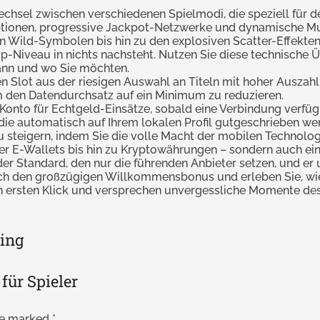
hsel zwischen verschiedenen Spielmodi, die speziell für de
ptionen, progressive Jackpot-Netzwerke und dynamische Mu
en Wild-Symbolen bis hin zu den explosiven Scatter-Effekten
-Niveau in nichts nachsteht. Nutzen Sie diese technische Ü
wann und wo Sie möchten.
en Slot aus der riesigen Auswahl an Titeln mit hoher Auszah
m den Datendurchsatz auf ein Minimum zu reduzieren.
 Konto für Echtgeld-Einsätze, sobald eine Verbindung verfügb
 die automatisch auf Ihrem lokalen Profil gutgeschrieben we
 steigern, indem Sie die volle Macht der mobilen Technologie
r E-Wallets bis hin zu Kryptowährungen – sondern auch eine
 der Standard, den nur die führenden Anbieter setzen, und e
 sich den großzügigen Willkommensbonus und erleben Sie, wie
ren ersten Klick und versprechen unvergessliche Momente de
ring
für Spieler
are marked
*