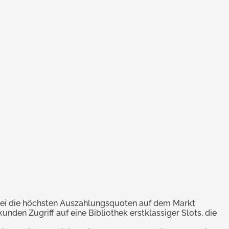
dabei die höchsten Auszahlungsquoten auf dem Markt
unden Zugriff auf eine Bibliothek erstklassiger Slots, die