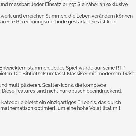
 und messbar: Jeder Einsatz bringt Sie näher an exklusive
etzwerk und erreichen Summen, die Leben verändern können.
parente Berechnungsmethode gestärkt. Dies ist kein
e-Entwicklern stammen. Jedes Spiel wurde auf seine RTP
pielen. Die Bibliothek umfasst Klassiker mit modernen Twist
nd multiplizieren, Scatter-Icons, die komplexe
. Diese Features sind nicht nur optisch beeindruckend,
Kategorie bietet ein einzigartiges Erlebnis, das durch
mathematisch optimiert, um eine hohe Volatilität mit